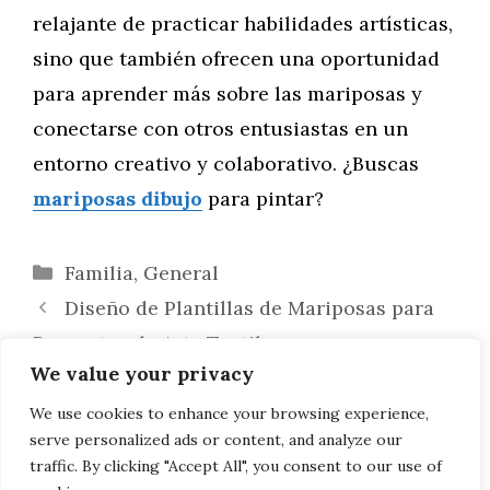
relajante de practicar habilidades artísticas,
sino que también ofrecen una oportunidad
para aprender más sobre las mariposas y
conectarse con otros entusiastas en un
entorno creativo y colaborativo. ¿Buscas
mariposas dibujo
para pintar?
Categorías
Familia
,
General
Diseño de Plantillas de Mariposas para
Proyectos de Arte Textil
We value your privacy
Desarrollo de una Aplicación Educativa
para Colorear Mariposas: Diversión y
We use cookies to enhance your browsing experience,
serve personalized ads or content, and analyze our
Aprendizaje para Niños
traffic. By clicking "Accept All", you consent to our use of