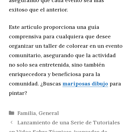
asegurando que cada evento sea más
exitoso que el anterior.
Este artículo proporciona una guía
comprensiva para cualquiera que desee
organizar un taller de colorear en un evento
comunitario, asegurando que la actividad
no solo sea entretenida, sino también
enriquecedora y beneficiosa para la
comunidad. ¿Buscas
mariposas dibujo
para
pintar?
Categorías
Familia
,
General
Lanzamiento de una Serie de Tutoriales
en Video Sobre Técnicas Avanzadas de