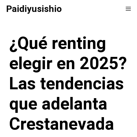
Saltar
Paidiyusishio
Me
al
contenido
¿Qué renting
elegir en 2025?
Las tendencias
que adelanta
Crestanevada