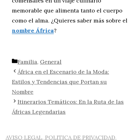
comensales en un viaje culinario
memorable que alimenta tanto el cuerpo
como el alma. ¿Quieres saber más sobre el
nombre África
?
Categorías
Familia
,
General
África en el Escenario de la Moda:
Estilos y Tendencias que Portan su
Nombre
Itinerarios Temáticos: En la Ruta de las
Áfricas Legendarias
AVISO LEGAL, POLITICA DE PRIVACIDAD,