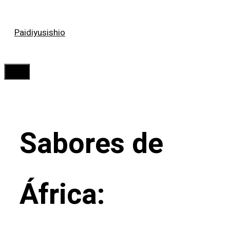
Saltar
Paidiyusishio
al
contenido
Menú
Sabores de
África: