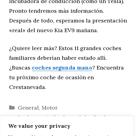
incubadora de conducción (como un Tesla).
Pronto tendremos más información.
Después de todo, esperamos la presentación
«real» del nuevo Kia EV9 mañana.
¿Quiere leer más? Estos 11 grandes coches
familiares deberían haber estado allí.
¿Buscas
coches segunda mano
? Encuentra
tu próximo coche de ocasión en
Crestanevada.
Categorías
General
,
Motor
La desaparición de modelos Ford
We value your privacy
provoca despidos masivos