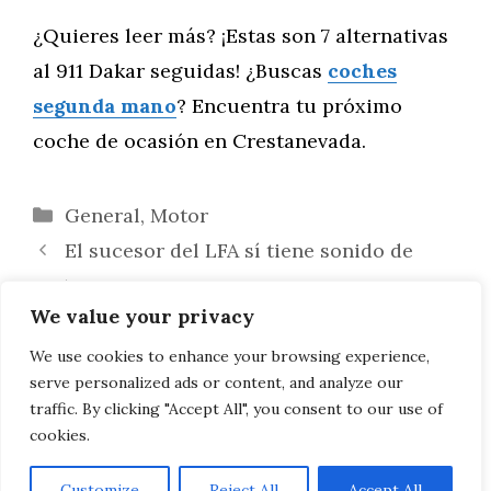
¿Quieres leer más? ¡Estas son 7 alternativas
al 911 Dakar seguidas! ¿Buscas
coches
segunda mano
? Encuentra tu próximo
coche de ocasión en Crestanevada.
Categorías
General
,
Motor
El sucesor del LFA sí tiene sonido de
motor
We value your privacy
La falta de sueño en el tráfico es tan
peligrosa como conducir bajo los efectos
We use cookies to enhance your browsing experience,
serve personalized ads or content, and analyze our
del alcohol
traffic. By clicking "Accept All", you consent to our use of
cookies.
Customize
Reject All
Accept All