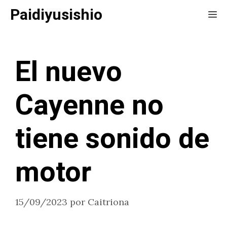
Saltar
Paidiyusishio
Me
al
contenido
El nuevo
Cayenne no
tiene sonido de
motor
15/09/2023
por
Caitriona